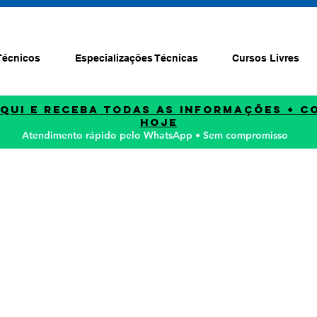
Técnicos
Especializações Técnicas
Cursos Livres
AQUI E Receba TODAS as informações + c
HOJE
Atendimento rápido pelo WhatsApp • Sem compromisso