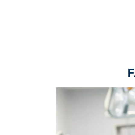
F
Clique aq